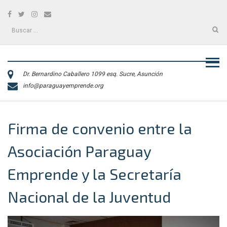
Skip
Facebook
Twitter
Instagram
Correo
to
electrónico
content
Buscar:
Dr. Bernardino Caballero 1099 esq. Sucre, Asunción
info@paraguayemprende.org
Firma de convenio entre la
Asociación Paraguay
Emprende y la Secretaría
Nacional de la Juventud