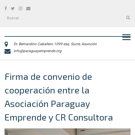
Skip
Facebook
Twitter
Instagram
Correo
to
electrónico
content
Buscar:
Dr. Bernardino Caballero 1099 esq. Sucre, Asunción
info@paraguayemprende.org
Firma de convenio de
cooperación entre la
Asociación Paraguay
Emprende y CR Consultora