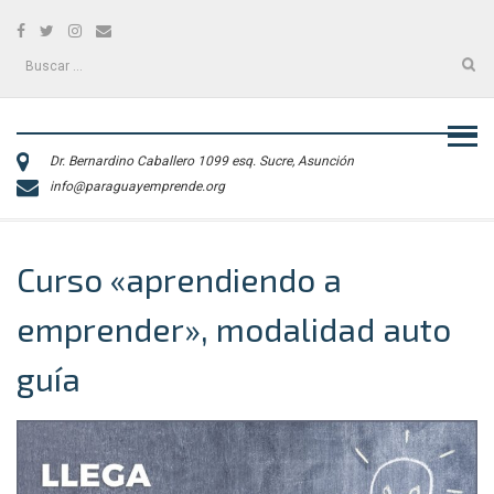
Skip
Facebook
Twitter
Instagram
Correo
to
electrónico
content
Buscar:
Dr. Bernardino Caballero 1099 esq. Sucre, Asunción
info@paraguayemprende.org
Curso «aprendiendo a
emprender», modalidad auto
guía